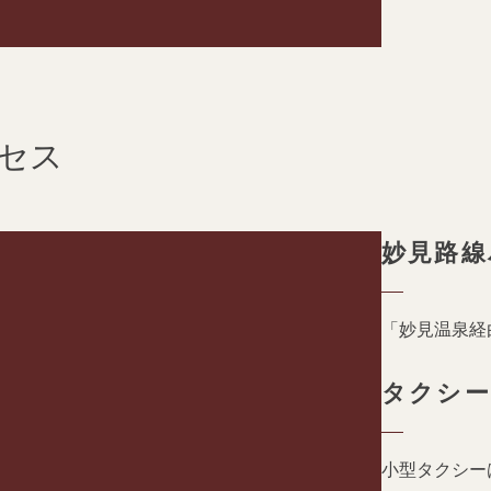
クセス
妙見路線
「妙見温泉経
タクシ
小型タクシー