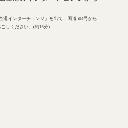
空港インターチェンジ」を出て、国道
504
号から
おこしください。
(
約
15
分
)