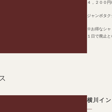
４，２００円
ジャンボタク
※お得なシャ
１日で廃止と
ス
横川イン