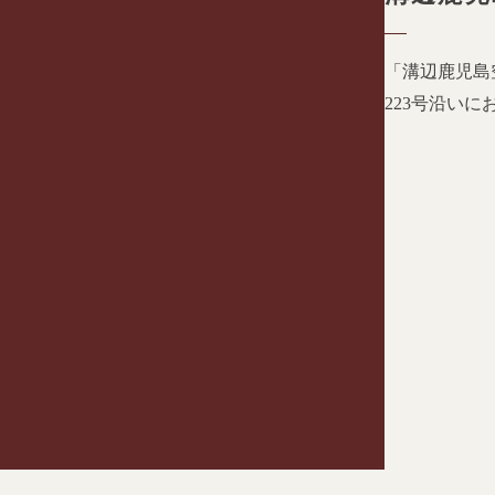
「溝辺鹿児島
223
号沿いに