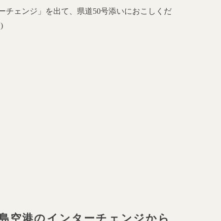
ーチェンジ」を出て、県道
50
号添いにおこしくだ
分
)
島空港
のインターチェンジから