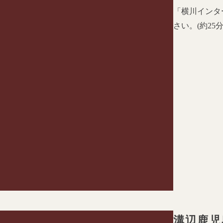
「横川インタ
さい。
(
約
25
溝辺鹿児