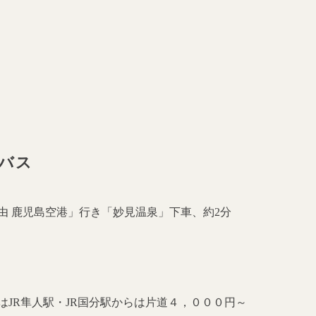
バス
由 鹿児島空港」行き「妙見温泉」下車、約2分
ー
はJR隼人駅・JR国分駅からは片道４，０００円～