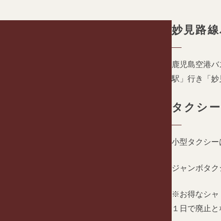
妙見路線
鹿児島空港バ
駅」行き「妙
タクシ
小型タクシー
ジャンボタク
※お得なシャ
１日で廃止と