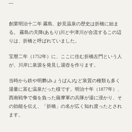
創業明治十二年 霧島、妙見温泉の歴史は折橋に始ま
る。 霧島の天降(あもり)川と中津川が合流するこの辺
りは、折橋と呼ばれていました。
宝暦二年（1752年）に、ここに住む折橋左門という人
が、川岸に泉源を発見し湯壺を作ります。
当時から鉄や明礬(みょうばん)など泉質の種類も多く
湯量に富む温泉だった様です。明治十年（1877年）、
西南戦争で傷を負った薩摩軍の兵隊が湯に浸かり、そ
の効能を伝え、「折橋」の名が広く知れ渡ったとされ
ます。