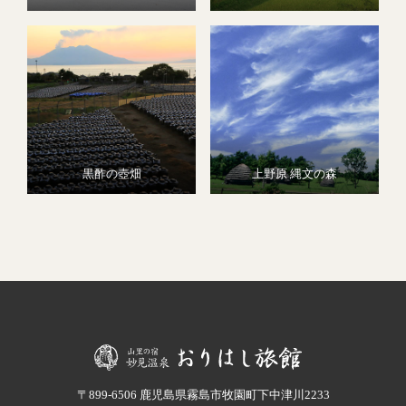
黒酢の壺畑
上野原 縄文の森
〒899-6506 鹿児島県霧島市牧園町下中津川2233