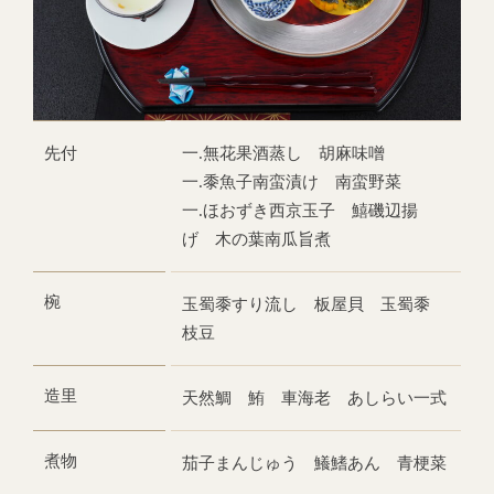
先付
一.無花果酒蒸し 胡麻味噌
一.黍魚子南蛮漬け 南蛮野菜
一.ほおずき西京玉子 鱚磯辺揚
げ 木の葉南瓜旨煮
椀
玉蜀黍すり流し 板屋貝 玉蜀黍
枝豆
造里
天然鯛 鮪 車海老 あしらい一式
煮物
茄子まんじゅう 鱶鰭あん 青梗菜