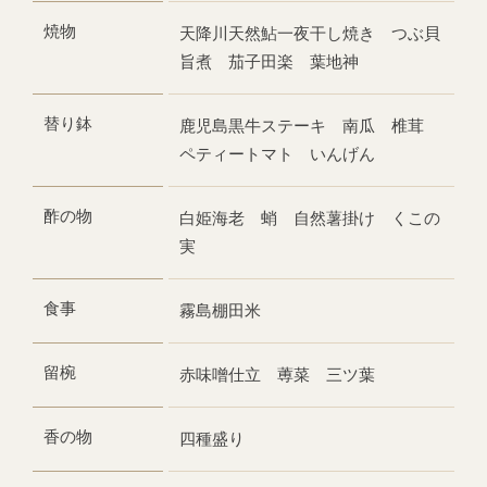
焼物
天降川天然鮎一夜干し焼き つぶ貝
旨煮 茄子田楽 葉地神
替り鉢
鹿児島黒牛ステーキ 南瓜 椎茸
ペティートマト いんげん
酢の物
白姫海老 蛸 自然薯掛け くこの
実
食事
霧島棚田米
留椀
赤味噌仕立 蒪菜 三ツ葉
香の物
四種盛り