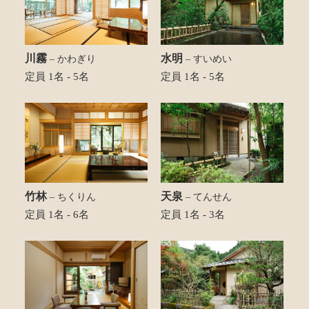
川霧
水明
– かわぎり
– すいめい
定員 1名 - 5名
定員 1名 - 5名
竹林
天泉
– ちくりん
– てんせん
定員 1名 - 6名
定員 1名 - 3名