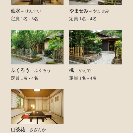
仙水
やませみ
– せんすい
– やませみ
定員 1名 - 3名
定員 1名 - 4名
ふくろう
楓
– ふくろう
– かえで
定員 1名 - 4名
定員 1名 - 4名
山茶花
– さざんか