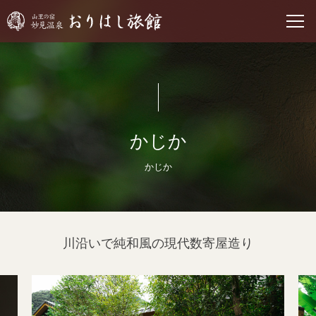
かじか
かじか
川沿いで純和風の現代数寄屋造り