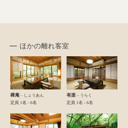
ほかの離れ客室
樟庵
有楽
– しょうあん
– うらく
定員 1名 - 6名
定員 1名 - 6名