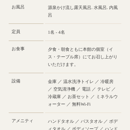
お風呂
源泉かけ流し露天風呂. 水風呂. 内風
呂
定員
1名 - 4名
お食事
夕食・朝食ともに本館の個室（イ
ス・テーブル席）にてお召し上がり
いただけます。
設備
金庫 ／ 温水洗浄トイレ ／ 冷暖房
／ 空気清浄機 ／ 電話 ／ テレビ ／
冷蔵庫 ／ お茶セット ／ ミネラルウ
ォーター ／ 無料Wi-Fi
アメニティ
ハンドタオル ／ バスタオル ／ ボデ
ィタオル ／ ボディソープ ／ ハンド