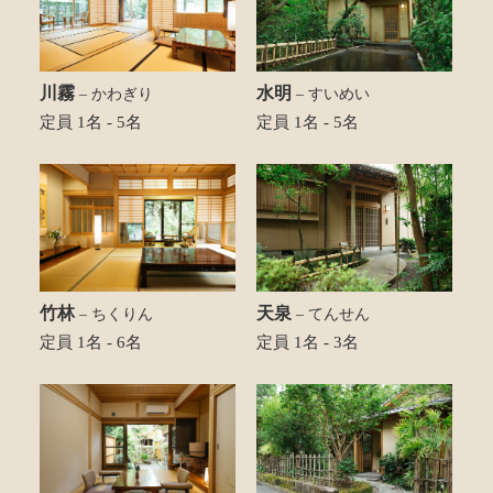
川霧
水明
– かわぎり
– すいめい
定員 1名 - 5名
定員 1名 - 5名
竹林
天泉
– ちくりん
– てんせん
定員 1名 - 6名
定員 1名 - 3名