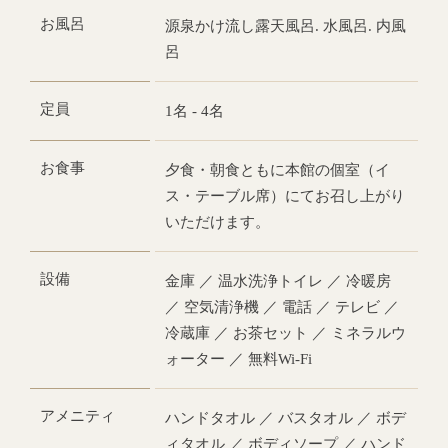
お風呂
源泉かけ流し露天風呂. 水風呂. 内風
呂
定員
1名 - 4名
お食事
夕食・朝食ともに本館の個室（イ
ス・テーブル席）にてお召し上がり
いただけます。
設備
金庫 ／ 温水洗浄トイレ ／ 冷暖房
／ 空気清浄機 ／ 電話 ／ テレビ ／
冷蔵庫 ／ お茶セット ／ ミネラルウ
ォーター ／ 無料Wi-Fi
アメニティ
ハンドタオル ／ バスタオル ／ ボデ
ィタオル ／ ボディソープ ／ ハンド