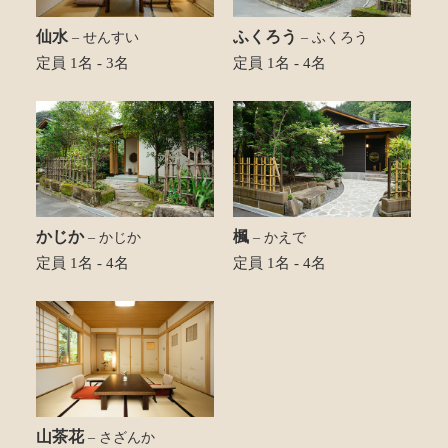
仙水
ふくろう
– せんすい
– ふくろう
定員 1名 - 3名
定員 1名 - 4名
かじか
楓
– かじか
– かえで
定員 1名 - 4名
定員 1名 - 4名
山茶花
– さざんか