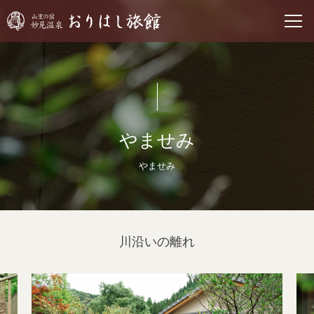
やませみ
やませみ
川沿いの離れ