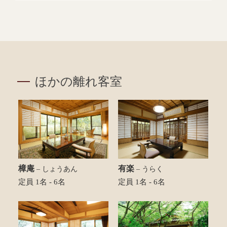
ほかの離れ客室
樟庵
有楽
– しょうあん
– うらく
定員 1名 - 6名
定員 1名 - 6名