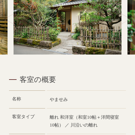
客室の概要
名称
やませみ
客室タイプ
離れ 和洋室（和室10帖＋洋間寝室
10帖） ／ 川沿いの離れ