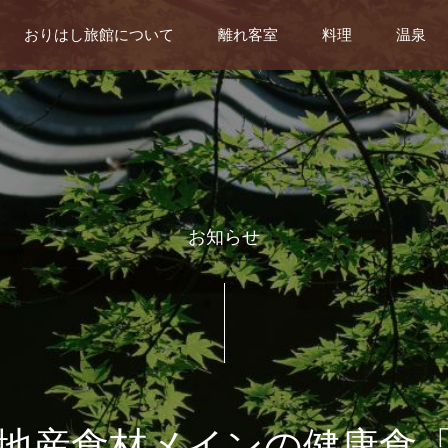
おりはし旅館について
離れ客室
料理
温泉
お知らせ
地産食材メインの健康食