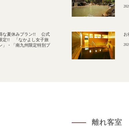
20
得な夏休みプラン!! 公式
お
定!! 「なかよし女子旅
20
ン」・「南九州限定特別プ
離れ客室